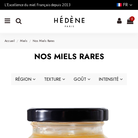
FR
L'Excellence du miel Français depuis 2013
0
Accueil
Miels
Nos Miels Rares
NOS MIELS RARES
RÉGION
TEXTURE
GOÛT
INTENSITÉ