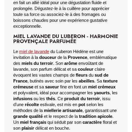
en fait un allié idéal pour une dégustation fluide et 
prolongée. Dégustez-le à la cuillère pour apprécier 
toute sa force ou associez-le à des fromages ou 
boissons chaudes pour une expérience gustative 
exceptionnelle.
MIEL LAVANDE DU LUBERON - HARMONIE
PROVENÇALE PARFUMÉE
Le 
miel de lavande
 du Luberon Hédène est une 
invitation à la 
douceur
 de la 
Provence
, emblématique 
des 
miels du terroir
. Son 
arôme
 envoûtant de 
lavande, son parfum délicat et sa 
couleur
 claire 
évoquent les vastes champs de 
fleurs
 du 
sud de 
France
, butinés avec soin par les 
abeilles
. Sa 
texture 
crémeuse
 et sa 
saveur
 fine en font un 
miel crémeux
et polyvalent, idéal pour accompagner les 
yaourts
, les 
infusions
 ou les 
thés
. Ce 
produit du terroir
, issu 
d’une 
récolte
 estivale, est mis en 
pot
 selon les 
méthodes de la 
miellerie artisanale
, garantissant une 
grande qualité
 et le respect de la 
tradition apicole
. 
Un 
miel français
 qui séduit par son 
caractère
 floral et 
son 
plaisir
 délicat en bouche.