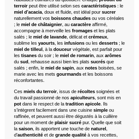
terroir
 peut être utilisé selon ses 
caractéristiques
 : le 
miel d’acacia
, doux et fluide, est idéal pour 
sucrer
naturellement vos 
boissons chaudes
 ou vos céréales 
; le 
miel de châtaignier
, au 
caractère
 affirmé, 
accompagne à merveille les 
fromages
 et les plats 
salés ; le 
miel de lavande
, délicat et 
crémeux
, 
sublime les 
yaourts
, les 
infusions
 ou les 
desserts
 ; le 
miel de tilleul
, à la 
douceur
 végétale, est parfait pour 
les 
tisanes
 du soir ; le 
miel de romarin
, aux 
arômes
du 
sud
, rehausse aussi bien les plats 
sucrés
 que 
salés ; enfin, le 
miel de sapin
, aux 
notes
 boisées, se 
marie avec les mets 
gourmands
 et les boissons 
réconfortantes.
Ces 
miels du terroir
, issus de 
récoltes
 soignées et 
du travail passionné de nos 
apiculteurs
, sont mis en 
pot
 dans le respect de la 
tradition apicole
. Ils 
s’intègrent facilement dans une cuisine 
simple
 ou 
raffinée, et peuvent aussi être dégustés à la cuillère 
pour un moment de 
plaisir sucré
 pur. Quelle que soit 
la 
saison
, ils apportent une touche de 
naturel
, 
d’
authenticité
 et de 
grande qualité
 à vos recettes, 