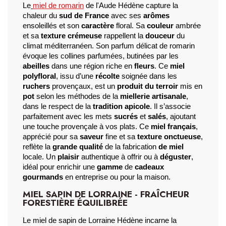
Le
miel de romarin
 de l'Aude Hédène capture la 
chaleur du 
sud de France
 avec ses 
arômes
ensoleillés et son 
caractère
 floral. Sa 
couleur
 ambrée 
et sa 
texture crémeuse
 rappellent la 
douceur
 du 
climat méditerranéen. Son parfum délicat de romarin 
évoque les collines parfumées, butinées par les 
abeilles
 dans une région riche en 
fleurs
. Ce 
miel 
polyfloral
, issu d’une 
récolte
 soignée dans les 
ruchers
 provençaux, est un 
produit du terroir
 mis en 
pot
 selon les méthodes de la 
miellerie artisanale
, 
dans le respect de la 
tradition apicole
. Il s’associe 
parfaitement avec les mets 
sucrés
 et 
salés
, ajoutant 
une touche provençale à vos plats. Ce 
miel français
, 
apprécié pour sa 
saveur
 fine et sa 
texture onctueuse
, 
reflète la 
grande qualité
 de la fabrication
 de miel
locale. Un 
plaisir
 authentique à offrir ou à 
déguster
, 
idéal pour enrichir une 
gamme
 de 
cadeaux 
gourmands
 en entreprise ou pour la maison.
MIEL SAPIN DE LORRAINE - FRAÎCHEUR
FORESTIÈRE ÉQUILIBRÉE
Le miel de sapin de Lorraine Hédène incarne la 