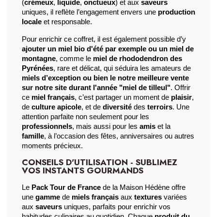
(
crémeux
, 
liquide
, 
onctueux
) et aux 
saveurs
uniques, il reflète l’engagement envers une 
production 
locale
 et responsable.
Pour enrichir ce coffret, il est également possible d’y 
ajouter un miel bio d'été par exemple ou un miel de 
montagne
, comme le 
miel de rhododendron des 
Pyrénées
, rare et délicat, qui séduira les amateurs de 
miels d’exception ou bien le notre meilleure vente 
sur notre site durant l'année "miel de tilleul"
. Offrir 
ce 
miel français
, c’est partager un moment de 
plaisir
, 
de 
culture apicole
, et de 
diversité
 des 
terroirs
. Une 
attention parfaite non seulement pour les 
professionnels
, mais aussi pour les 
amis
 et la 
famille
, à l’occasion des fêtes, anniversaires ou autres 
moments précieux.
CONSEILS D'UTILISATION - SUBLIMEZ
VOS INSTANTS GOURMANDS
Le 
Pack Tour de France
 de la Maison Hédène offre 
une 
gamme
 de 
miels français
 aux 
textures
 variées 
aux 
saveurs
 uniques, parfaits pour enrichir vos 
habitudes culinaires au quotidien. Chaque 
produit du 