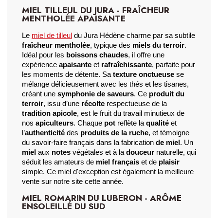
MIEL TILLEUL DU JURA - FRAÎCHEUR
MENTHOLÉE APAISANTE
Le 
miel de tilleul
 du Jura
 Hédène charme par sa subtile 
fraîcheur mentholée
, typique des 
miels du terroir
. 
Idéal pour les 
boissons chaudes
, il offre une 
expérience 
apaisante
 et 
rafraîchissante
, parfaite pour 
les moments de détente. Sa 
texture onctueuse
 se 
mélange délicieusement avec les thés et les tisanes, 
créant une 
symphonie de saveurs
. Ce 
produit du 
terroir
, issu d’une 
récolte
 respectueuse de la 
tradition apicole
, est le fruit du travail minutieux de 
nos 
apiculteurs
. Chaque 
pot
 reflète la 
qualité
 et 
l’
authenticité
 des 
produits de la ruche
, et témoigne 
du savoir-faire français dans la fabrication
 de miel
. Un 
miel
 aux 
notes
 végétales et à la 
douceur
 naturelle, qui 
séduit les amateurs de 
miel français
 et de 
plaisir
simple. Ce miel d'exception est également la meilleure 
vente sur notre site cette année.
MIEL ROMARIN DU LUBERON - ARÔME
ENSOLEILLÉ DU SUD