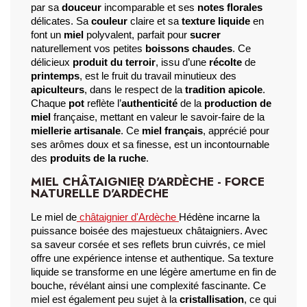
par sa 
douceur
 incomparable et ses 
notes florales
délicates. Sa 
couleur
 claire et sa 
texture liquide
 en 
font un 
miel
 polyvalent, parfait pour 
sucrer
naturellement vos petites 
boissons chaudes
. Ce 
délicieux 
produit du terroir
, issu d’une 
récolte
 de 
printemps
, est le fruit du travail minutieux des 
apiculteurs
, dans le respect de la 
tradition apicole
. 
Chaque 
pot
 reflète l’
authenticité
 de la 
production de 
miel
 française, mettant en valeur le savoir-faire de la 
miellerie artisanale
. Ce 
miel français
, apprécié pour 
ses arômes doux et sa finesse, est un incontournable 
des 
produits de la ruche
.
MIEL CHÂTAIGNIER D'ARDÈCHE - FORCE
NATURELLE D'ARDÈCHE
Le miel de
châtaignier d'Ardèche
Hédène incarne la 
puissance boisée des majestueux châtaigniers. Avec 
sa saveur corsée et ses reflets brun cuivrés, ce miel 
offre une expérience intense et authentique. Sa texture 
liquide se transforme en une légère amertume en fin de 
bouche, révélant ainsi une complexité fascinante. Ce 
miel est également peu sujet à la 
cristallisation
, ce qui 