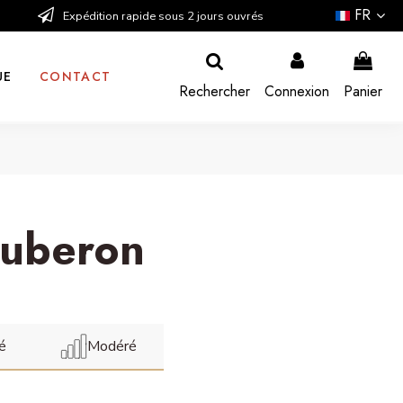
FR
Expédition rapide sous 2 jours ouvrés
UE
CONTACT
Rechercher
Connexion
Panier
Luberon
é
Modéré