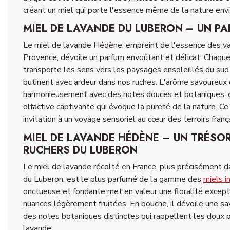
créant un miel qui porte l'essence même de la nature env
MIEL DE LAVANDE DU LUBERON – UN PA
Le miel de lavande Hédène, empreint de l'essence des v
Provence, dévoile un parfum envoûtant et délicat. Chaqu
transporte les sens vers les paysages ensoleillés du sud 
butinent avec ardeur dans nos ruches. L'arôme savoureux 
harmonieusement avec des notes douces et botaniques, c
olfactive captivante qui évoque la pureté de la nature. C
invitation à un voyage sensoriel au cœur des terroirs frança
MIEL DE LAVANDE HÉDÈNE – UN TRÉSOR
RUCHERS DU LUBERON
Le miel de lavande récolté en France, plus précisément 
du Luberon, est le plus parfumé de la gamme des
miels i
onctueuse et fondante met en valeur une floralité excepti
nuances légèrement fruitées. En bouche, il dévoile une sa
des notes botaniques distinctes qui rappellent les doux
lavande.