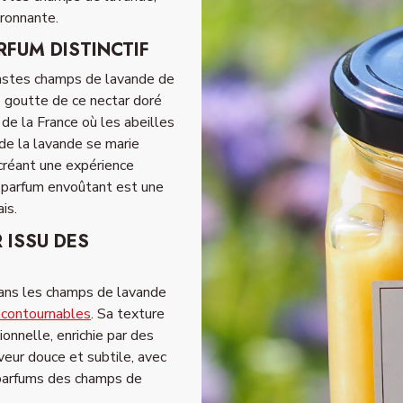
ironnante.
RFUM DISTINCTIF
astes champs de lavande de
e goutte de ce nectar doré
de la France où les abeilles
de la lavande se marie
réant une expérience
e parfum envoûtant est une
is.
 ISSU DES
dans les champs de lavande
ncontournables
. Sa texture
onnelle, enrichie par des
veur douce et subtile, avec
 parfums des champs de