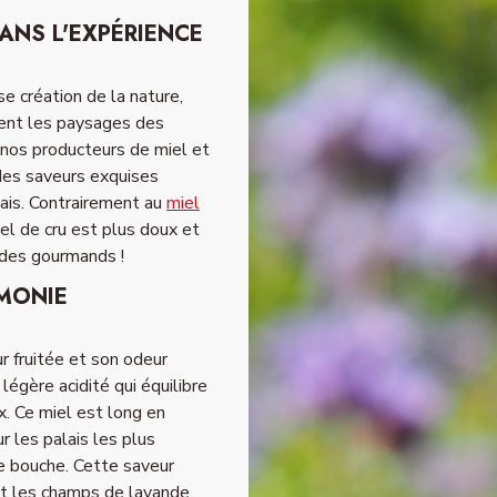
ANS L'EXPÉRIENCE
 création de la nature,
ent les paysages des
 nos producteurs de miel et
 des saveurs exquises
çais. Contrairement au
miel
iel de cru est plus doux et
 des gourmands !
RMONIE
 fruitée et son odeur
égère acidité qui équilibre
. Ce miel est long en
 les palais les plus
e bouche. Cette saveur
et les champs de lavande,