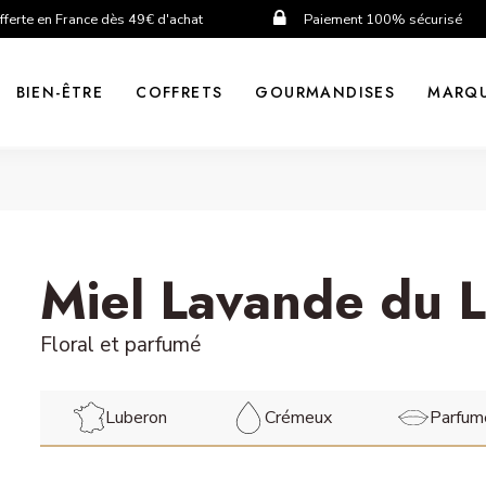
fferte en France dès 49€ d'achat
Paiement 100% sécurisé
BIEN-ÊTRE
COFFRETS
GOURMANDISES
MARQ
Miel Lavande du 
Floral et parfumé
Luberon
Crémeux
Parfum