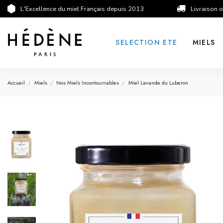
L'Excellence du miel Français depuis 2013
Livraison o
SELECTION ETE
MIELS
Accueil
Miels
Nos Miels Incontournables
Miel Lavande du Luberon