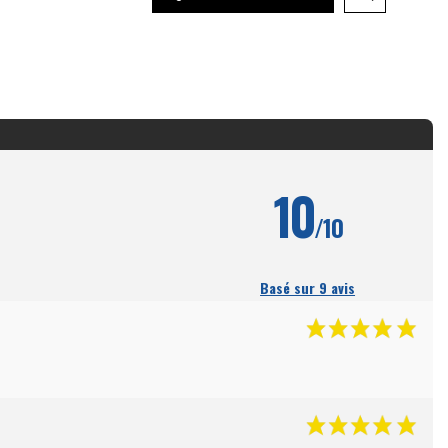
10
/10
Basé sur 9 avis