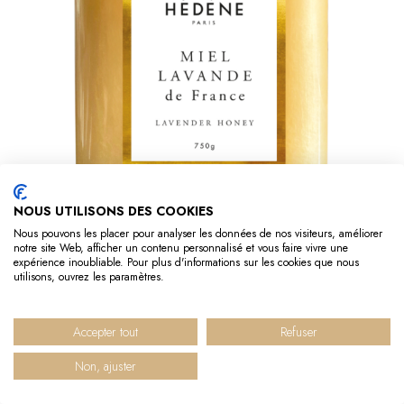
NOUS UTILISONS DES COOKIES
Nous pouvons les placer pour analyser les données de nos visiteurs, améliorer
notre site Web, afficher un contenu personnalisé et vous faire vivre une
expérience inoubliable. Pour plus d'informations sur les cookies que nous
Miel Lavande format familial
utilisons, ouvrez les paramètres.
29,90 €
Accepter tout
Refuser
AJOUTER AU PANIER
Non, ajuster