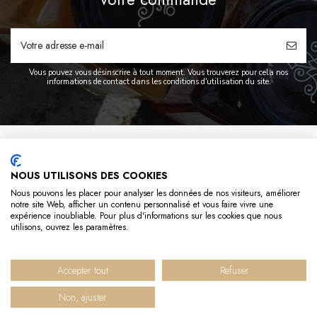
Vous pouvez vous désinscrire à tout moment. Vous trouverez pour cela nos
informations de contact dans les conditions d'utilisation du site.
A PROPOS
NOUS UTILISONS DES COOKIES
INFO
Nous pouvons les placer pour analyser les données de nos visiteurs, améliorer
notre site Web, afficher un contenu personnalisé et vous faire vivre une
expérience inoubliable. Pour plus d'informations sur les cookies que nous
LIENS UTILES
utilisons, ouvrez les paramètres.
CONTACTEZ-NOUS
Accepter tout
Refuser
Non, ajuster
© 2025 Hédène - Tous droits réservés